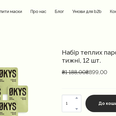
пити маски
Про нас
Блог
Умови для b2b
Ко
Набір теплих пар
тижні, 12 шт.
₴1 188,00
₴899,00
До кош