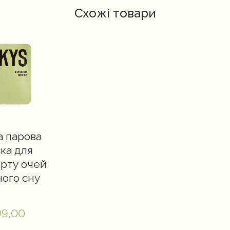
Схожі товари
а парова
ка для
рту очей
ного сну
99,00