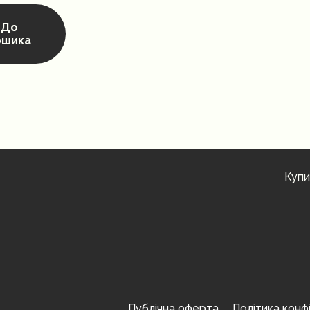
До
ошика
Купи
Публічна оферта
Політика конф