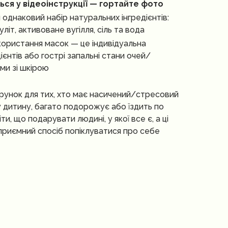
ься у відеоінструкції — гортайте фото
 однаковий набір натуральних інгредієнтів:
літ, активоване вугілля, сіль та вода
користання масок — це індивідуальна
єнтів або гострі запальні стани очей/
ми зі шкірою
рунок для тих, хто має насичений/стресовий
 дитину, багато подорожує або їздить по
ти, що подарувати людині, у якої все є, а ці
 приємний спосіб попіклуватися про себе