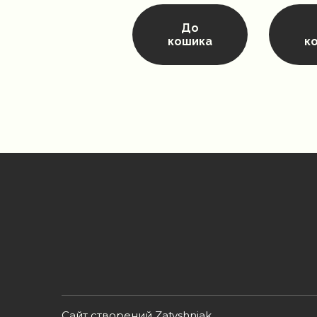
До
кошика
к
Сайт створений
Zatyshniak