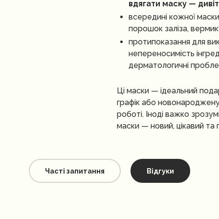
вдягати маску — дивіт
всередині кожної маски
порошок заліза, вермику
протипоказання для ви
непереносимість інгреді
дерматологичні пробле
Ці маски — ідеальний пода
графік або новонароджену
роботі. Іноді важко зрозумі
маски — новий, цікавий та
Часті запитання
Відгуки