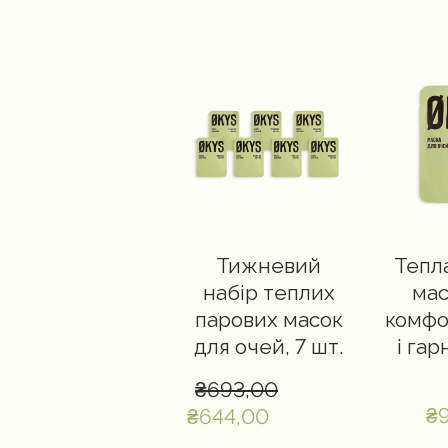
Тижневий
Тепл
набір теплих
мас
парових масок
комфо
для очей, 7 шт.
і гар
₴693,00
₴
₴644,00