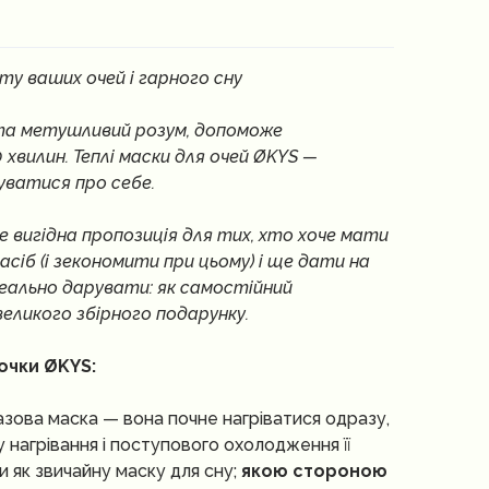
у ваших очей і гарного сну
 та метушливий розум, допоможе
хвилин. Теплі маски для очей ØKYS —
уватися про себе.
Це вигідна пропозиція для тих, хто хоче мати
засіб (і зекономити при цьому) і ще дати на
еально дарувати: як самостійний
еликого збірного подарунку.
очки ØKYS:
разова маска — вона почне нагріватися одразу,
лу нагрівання і поступового охолодження її
 як звичайну маску для сну;
якою стороною