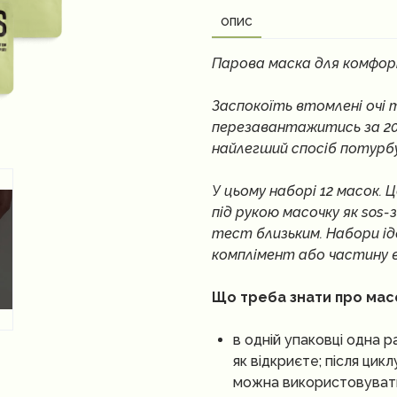
ОПИС
Парова маска для комфорт
Заспокоїть втомлені очі
перезавантажитись за 20 
найлегший спосіб потурб
У цьому наборі 12 масок. 
під рукою масочку як sos-
тест близьким. Набори ід
комплімент або частину в
Що треба знати про мас
в одній упаковці одна 
як відкриєте; після цик
можна використовувати