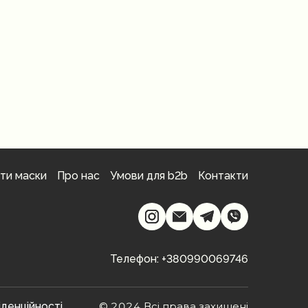
ти маски
Про нас
Умови для b2b
Контакти
Телефон: +380990069746
іденційності
© 2024 Всі права захищені